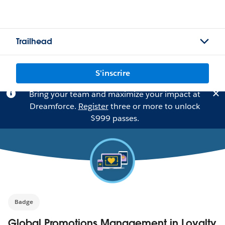
Trailhead
S'inscrire
Bring your team and maximize your impact at
Dreamforce.
Register
three or more to unlock
$999 passes.
Badge
Global Promotions Management in Loyalty