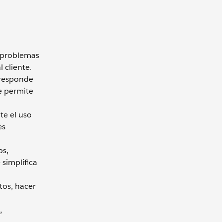
e problemas
 cliente.
 responde
e permite
te el uso
es
os,
 simplifica
tos, hacer
,