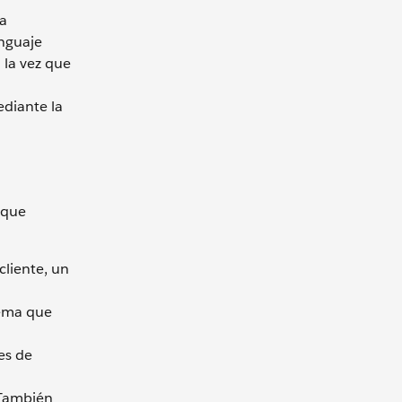
la
nguaje
 la vez que
ediante la
 que
liente, un
 tema que
es de
 También