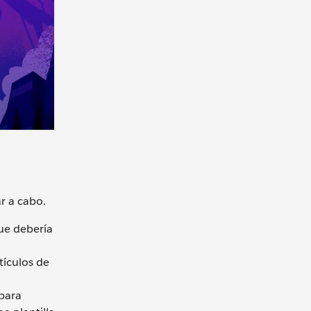
r a cabo.
que debería
tículos de
 para