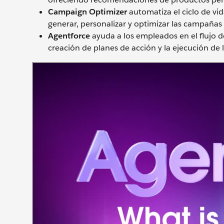
Campaign Optimizer
automatiza el ciclo de vi
generar, personalizar y optimizar las campañas
Agentforce
ayuda a los empleados en el flujo d
creación de planes de acción y la ejecución de l