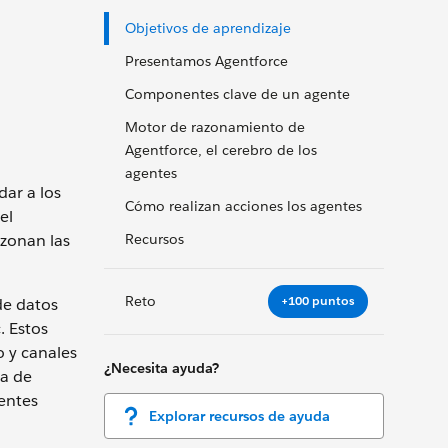
Objetivos de aprendizaje
Presentamos Agentforce
Componentes clave de un agente
Motor de razonamiento de
Agentforce, el cerebro de los
agentes
dar a los
Cómo realizan acciones los agentes
el
azonan las
Recursos
Reto
+100 puntos
de datos
. Estos
o y canales
¿Necesita ayuda?
ra de
entes
Explorar recursos de ayuda