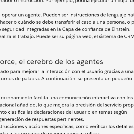
dor o instrucción. Por ejemplo, podría ejecutar un flujo, un
e operar un agente. Pueden ser instrucciones de lenguaje na
hacer o cuándo se debe transferir el caso a una persona, o 
 seguridad integradas en la Capa de confianza de Einstein.
realiza el trabajo. Puede ser su página web, el sistema de CR
rce, el cerebro de los agentes
do para mejorar la interacción con el usuario gracias a una
turnos de palabra. A continuación, se presenta un pequeño
razonamiento facilita una comunicación interactiva con los 
cional añadido, lo que mejora la precisión del servicio pro
o clasifica las declaraciones del usuario en temas según
 generación de respuestas pertinentes.
rucciones y acciones específicas, como verificar los detalles
ar a los usuarios de manera precisa y eficaz.