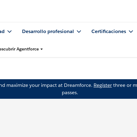
ad
Desarrollo profesional
Certificaciones
escubrir Agentforce
and maximize your impact at Dreamforce.
Register
three or m
passes.