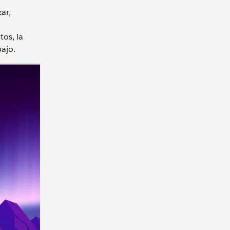
ar,
os, la
bajo.