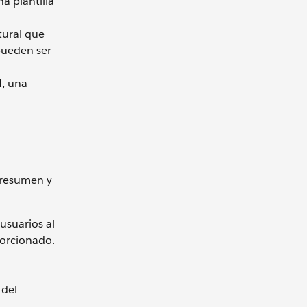
a plantilla
tural que
pueden ser
M, una
 resumen y
usuarios al
porcionado.
 del