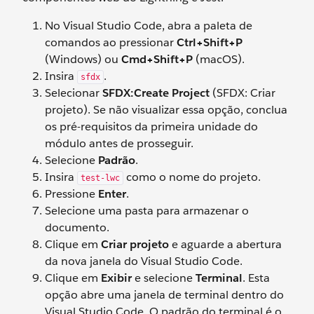
No Visual Studio Code, abra a paleta de
comandos ao pressionar
Ctrl+Shift+P
(Windows) ou
Cmd+Shift+P
(macOS).
Insira
.
sfdx
Selecionar
SFDX:Create Project
(SFDX: Criar
projeto). Se não visualizar essa opção, conclua
os pré-requisitos da primeira unidade do
módulo antes de prosseguir.
Selecione
Padrão
.
Insira
como o nome do projeto.
test-lwc
Pressione
Enter
.
Selecione uma pasta para armazenar o
documento.
Clique em
Criar projeto
e aguarde a abertura
da nova janela do Visual Studio Code.
Clique em
Exibir
e selecione
Terminal
. Esta
opção abre uma janela de terminal dentro do
Visual Studio Code. O padrão do terminal é o