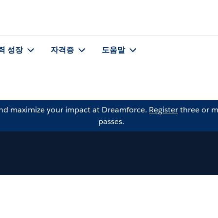
력 성장
자격증
도움말
and maximize your impact at Dreamforce.
Register
three or m
passes.