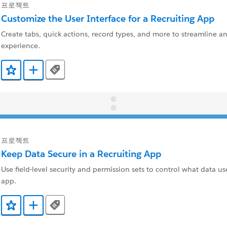
프로젝트
Customize the User Interface for a Recruiting App
Create tabs, quick actions, record types, and more to streamline an
experience.
Tags
즐겨찾기에 추가
Trailmix에 추가
프로젝트
Keep Data Secure in a Recruiting App
Use field-level security and permission sets to control what data us
app.
Tags
즐겨찾기에 추가
Trailmix에 추가