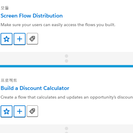
모듈
Screen Flow Distribution
Make sure your users can easily access the flows you built.
Tags
즐겨찾기에 추가
Trailmix에 추가
프로젝트
Build a Discount Calculator
Create a flow that calculates and updates an opportunity’s discoun
Tags
즐겨찾기에 추가
Trailmix에 추가