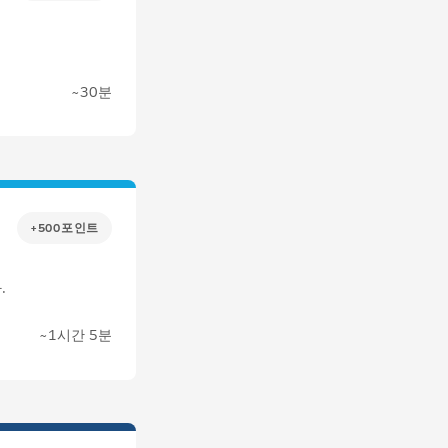
~30분
+500포인트
.
~1시간 5분