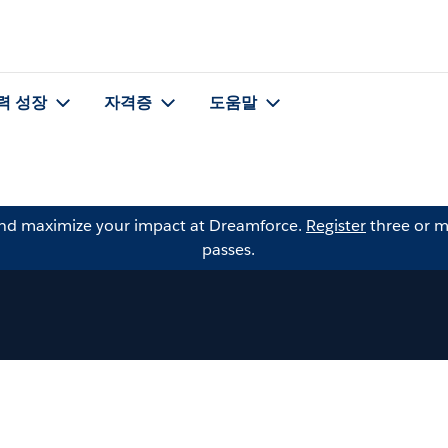
력 성장
자격증
도움말
and maximize your impact at Dreamforce.
Register
three or m
passes.