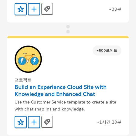
~30분
Tags
즐겨찾기에 추가
Trailmix에 추가
+500포인트
프로젝트
Build an Experience Cloud Site with
Knowledge and Enhanced Chat
Use the Customer Service template to create a site
with chat snap-ins and knowledge.
~1시간 20분
Tags
즐겨찾기에 추가
Trailmix에 추가