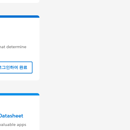
that determine
로그인하여 완료
Datasheet
 valuable apps