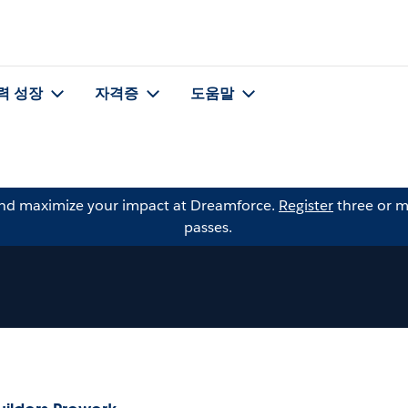
력 성장
자격증
도움말
and maximize your impact at Dreamforce.
Register
three or m
passes.