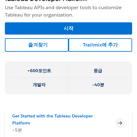
Use Tableau APIs and developer tools to customize
Tableau for your organization.
시작
즐겨찾기
Trailmix에 추가
+600포인트
중급
개발자
~40분
Get Started with the Tableau Developer
미완료
Platform
~5분