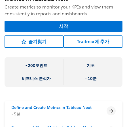
Create metrics to monitor your KPIs and view them
consistently in reports and dashboards.
시작
즐겨찾기
Trailmix에 추가
+200포인트
기초
비즈니스 분석가
~10분
Define and Create Metrics in Tableau Next
미완료
~5분