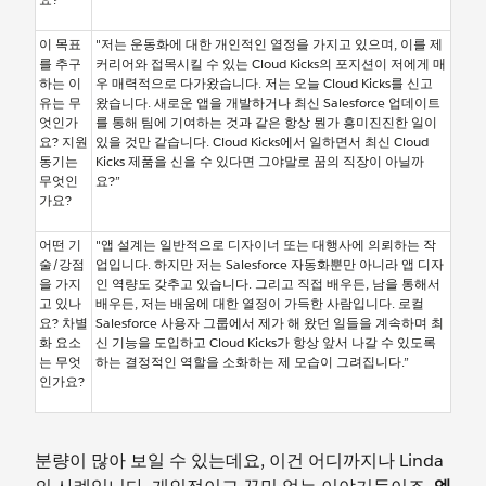
이 목표
"저는 운동화에 대한 개인적인 열정을 가지고 있으며, 이를 제
를 추구
커리어와 접목시킬 수 있는 Cloud Kicks의 포지션이 저에게 매
하는 이
우 매력적으로 다가왔습니다. 저는 오늘 Cloud Kicks를 신고
유는 무
왔습니다. 새로운 앱을 개발하거나 최신 Salesforce 업데이트
엇인가
를 통해 팀에 기여하는 것과 같은 항상 뭔가 흥미진진한 일이
요? 지원
있을 것만 같습니다. Cloud Kicks에서 일하면서 최신 Cloud
동기는
Kicks 제품을 신을 수 있다면 그야말로 꿈의 직장이 아닐까
무엇인
요?”
가요?
어떤 기
"앱 설계는 일반적으로 디자이너 또는 대행사에 의뢰하는 작
술/강점
업입니다. 하지만 저는 Salesforce 자동화뿐만 아니라 앱 디자
을 가지
인 역량도 갖추고 있습니다. 그리고 직접 배우든, 남을 통해서
고 있나
배우든, 저는 배움에 대한 열정이 가득한 사람입니다. 로컬
요? 차별
Salesforce 사용자 그룹에서 제가 해 왔던 일들을 계속하며 최
화 요소
신 기능을 도입하고 Cloud Kicks가 항상 앞서 나갈 수 있도록
는 무엇
하는 결정적인 역할을 소화하는 제 모습이 그려집니다.”
인가요?
분량이 많아 보일 수 있는데요, 이건 어디까지나 Linda