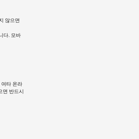
있지 않으면
니다. 모바
 여타 온라
쳤으면 반드시