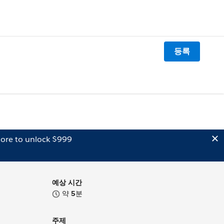
등록
ore to unlock $999
예상 시간
약
5
분
주제