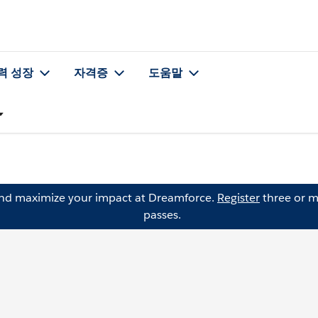
력 성장
자격증
도움말
and maximize your impact at Dreamforce.
Register
three or m
passes.