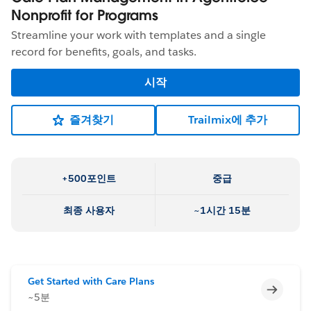
Nonprofit for Programs
Streamline your work with templates and a single
record for benefits, goals, and tasks.
시작
즐겨찾기
Trailmix에 추가
+500포인트
중급
최종 사용자
~1시간 15분
Get Started with Care Plans
미완료
~5분