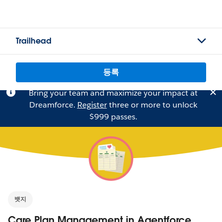
Trailhead
등록
Bring your team and maximize your impact at
Dreamforce.
Register
three or more to unlock
$999 passes.
뱃지
Care Plan Management in Agentforce