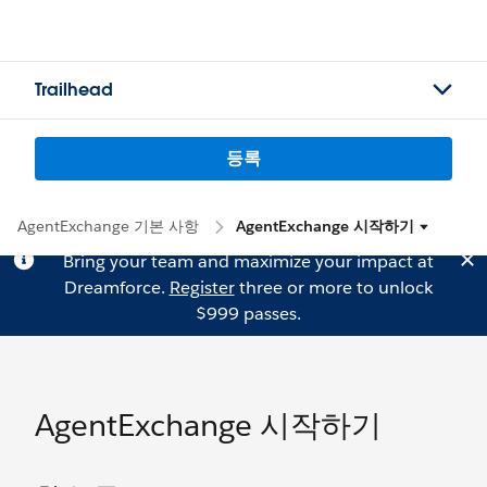
Trailhead
등록
AgentExchange 기본 사항
AgentExchange 시작하기
Bring your team and maximize your impact at
Dreamforce.
Register
three or more to unlock
$999 passes.
AgentExchange 시작하기