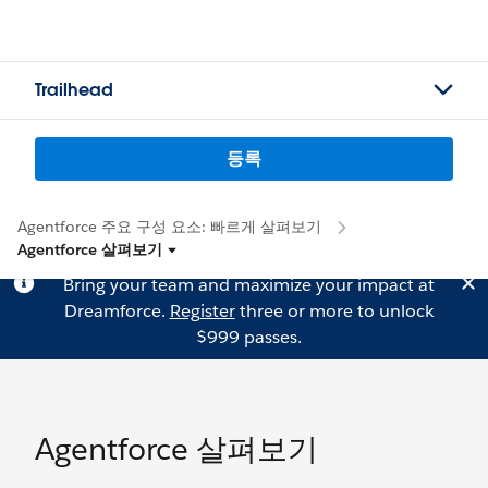
Trailhead
등록
Agentforce 주요 구성 요소: 빠르게 살펴보기
Agentforce 살펴보기
Bring your team and maximize your impact at
Dreamforce.
Register
three or more to unlock
$999 passes.
Agentforce 살펴보기