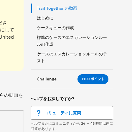
Trail Together の動画
はじめに
ださ
ケースキューの作成
にして
United
標準のケースのエスカレーションルー
ルの作成
ケースのエスカレーションルールのテ
スト
Challenge
+100 ポイント
ちらの動画を
ヘルプをお探しですか?
コミュニティに質問
ヘルプまたはコミュニティから
24 ～ 48
時間以内に
回答があります。