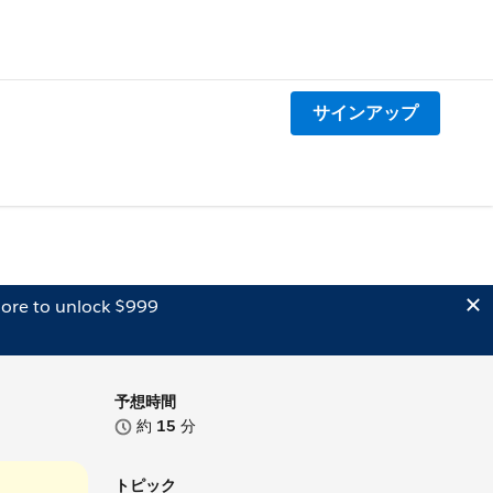
サインアップ
ore to unlock $999
予想時間
約
15
分
トピック