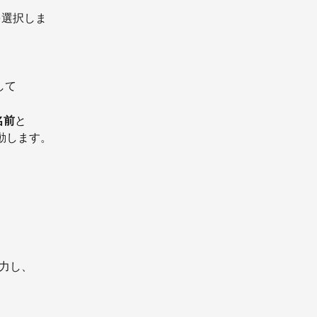
選択しま
して
名前
と
移動します。
入力し、