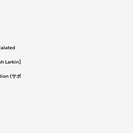
calated
h Larkin]
ation (サポ