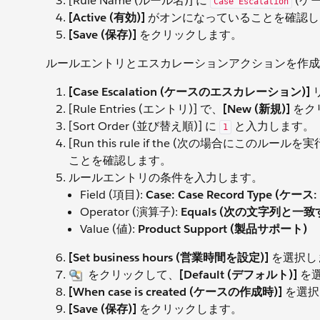
[Rule Name (ルール名)] に
(ケ
Case Escalation
[Active (有効)]
がオンになっていることを確認し
[Save (保存)]
をクリックします。
ルールエントリとエスカレーションアクションを作成
[Case Escalation (ケースのエスカレーション)]
[Rule Entries (エントリ)] で、
[New (新規)]
をク
[Sort Order (並び替え順)] に
と入力します。
1
[Run this rule if the (次の場合にこのルール
ことを確認します。
ルールエントリの条件を入力します。
Field (項目):
Case: Case Record Type 
Operator (演算子):
Equals (次の文字列と一致
Value (値):
Product Support (製品サポート)
[Set business hours (営業時間を設定)]
を選択し
をクリックして、
[Default (デフォルト)]
を
[When case is created (ケースの作成時)]
を選択
[Save (保存)]
をクリックします。