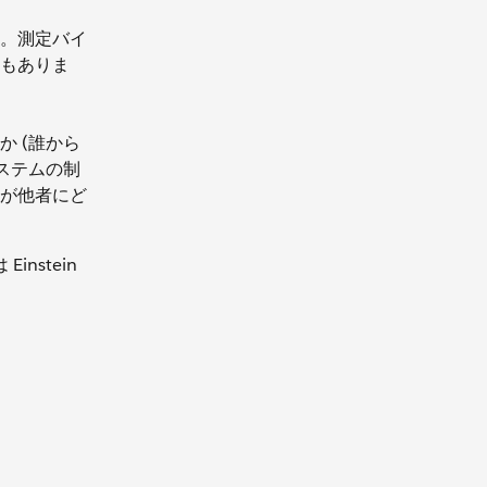
。測定バイ
もありま
 (誰から
ステムの制
が他者にど
nstein