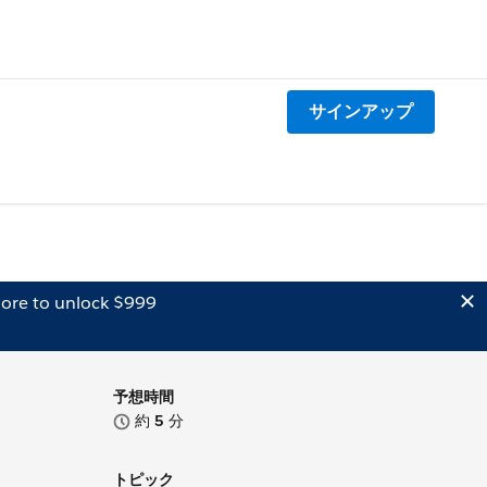
サインアップ
ore to unlock $999
予想時間
約
5
分
トピック