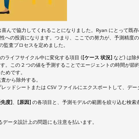
yan は喜んで協力してくれることになりました。Ryan にとって既
性への投資になります。つまり、ここでの努力が、予測精度の
 が次の監査プロセスを定めました。
のライフサイクル中に変化する項目 (
[ケース 状況]
など) は
す。この 2 つの値を予測することでエージェントの時間が節
いためです。
監査から除外する。
e からスプレッドシートまたは CSV ファイルにエクスポートして、デ
優先度]
、
[原因]
の各項目と、予測モデルの範囲を絞り込む検索
するデータ設計上の問題にも注意を払います。