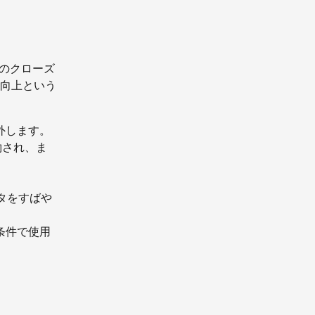
存のクローズ
向上という
除外します。
約され、ま
ータをすばや
条件で使用