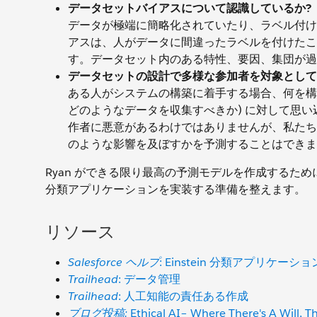
データセットバイアスについて認識しているか?
データが極端に簡略化されていたり、ラベル付け
アスは、人がデータに間違ったラベルを付けたこ
す。データセット内のある特性、要因、集団が過
データセットの設計で多様な参加者を対象として
ある人がシステムの構築に着手する場合、何を構
どのようなデータを収集すべきか) に対して思
作者に悪意があるわけではありませんが、私たち
のような影響を及ぼすかを予測することはできま
Ryan ができる限り最高の予測モデルを作成するためにク
分類アプリケーションを実装する準備を整えます。
リソース
Salesforce ヘルプ
: Einstein 分類アプリケーシ
Trailhead
: データ管理
Trailhead
: 人工知能の責任ある作成
ブログ投稿:
Ethical AI– Where There's A W