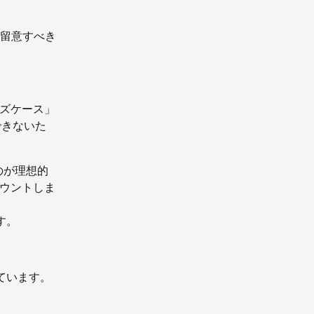
留意すべき
ーズケース」
できないた
るのが理想的
カウントしま
す。
えています。