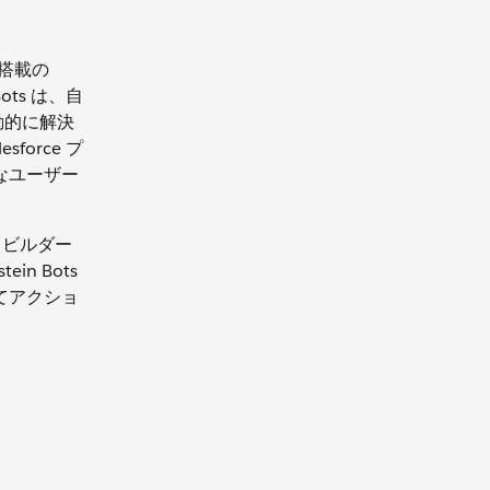
I 搭載の
ots は、自
動的に解決
force プ
なユーザー
ットビルダー
n Bots
ってアクショ