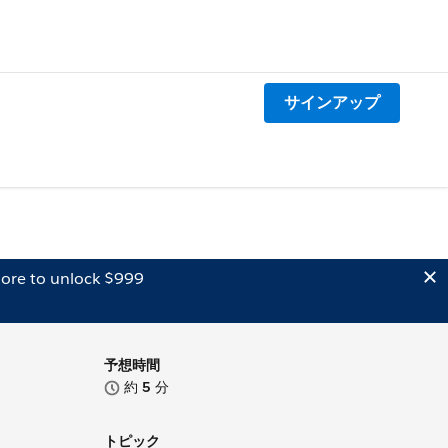
サインアップ
ore to unlock $999
予想時間
約
5
分
トピック