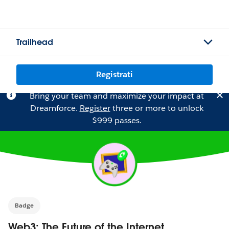
Trailhead
Registrati
Bring your team and maximize your impact at
Dreamforce.
Register
three or more to unlock
$999 passes.
Badge
Web3: The Future of the Internet