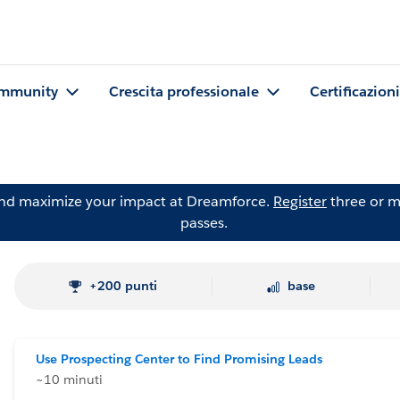
mmunity
Crescita professionale
Certificazioni
and maximize your impact at Dreamforce.
Register
three or m
passes.
+200 punti
base
Use Prospecting Center to Find Promising Leads
~10 minuti