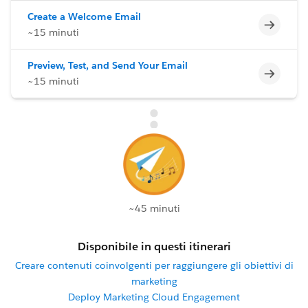
Create a Welcome Email
Incomp
~15 minuti
Preview, Test, and Send Your Email
Incomp
~15 minuti
~45 minuti
Disponibile in questi itinerari
Creare contenuti coinvolgenti per raggiungere gli obiettivi di
marketing
Deploy Marketing Cloud Engagement