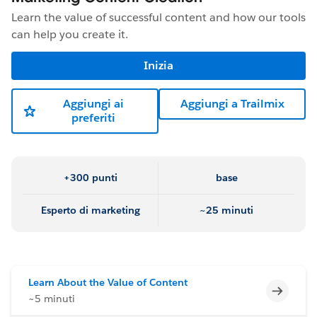
Learn the value of successful content and how our tools
can help you create it.
Inizia
Aggiungi ai
Aggiungi a Trailmix
preferiti
+300 punti
base
Esperto di marketing
~25 minuti
Learn About the Value of Content
Incomp
~5 minuti