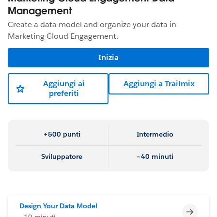
Management
Create a data model and organize your data in
Marketing Cloud Engagement.
Inizia
Aggiungi ai
Aggiungi a Trailmix
preferiti
+500 punti
Intermedio
Sviluppatore
~40 minuti
Design Your Data Model
Incomp
~10 minuti