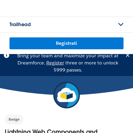
Trailhead
Registrati
Bring your team and maximize your impact at
Dreamforce.
Register
three or more to unlock
$999 passes.
Badge
Lightning Web Components and