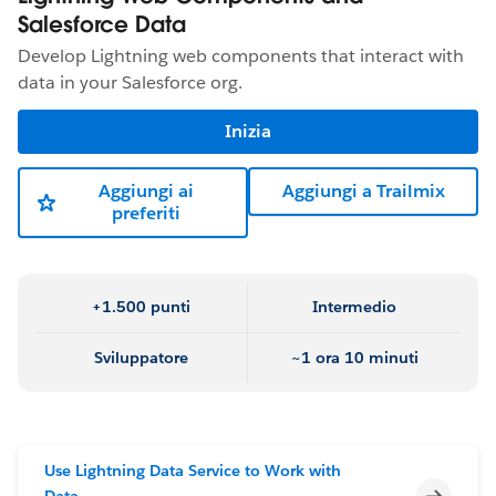
Salesforce Data
Develop Lightning web components that interact with
data in your Salesforce org.
Inizia
Aggiungi ai
Aggiungi a Trailmix
preferiti
+1.500 punti
Intermedio
Sviluppatore
~1 ora 10 minuti
Use Lightning Data Service to Work with
Incomp
Data