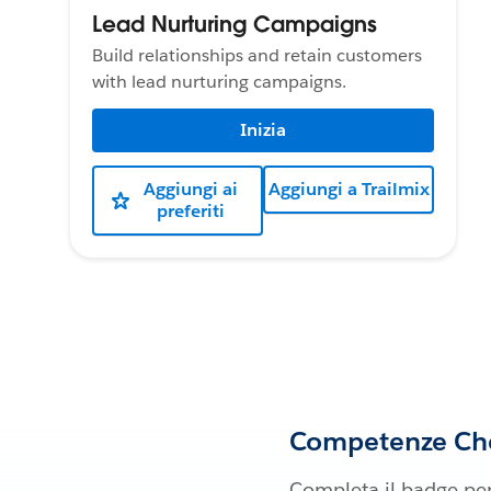
Lead Nurturing Campaigns
Build relationships and retain customers
with lead nurturing campaigns.
Inizia
Aggiungi ai
Aggiungi a Trailmix
preferiti
Competenze Che
Completa il badge per