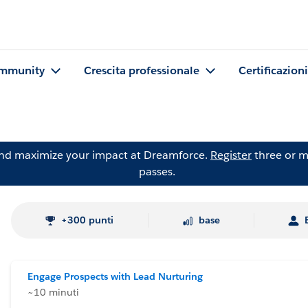
mmunity
Crescita professionale
Certificazioni
and maximize your impact at Dreamforce.
Register
three or m
passes.
+300 punti
base
Engage Prospects with Lead Nurturing
~10 minuti