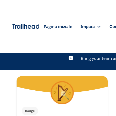
Trailhead
Pagina iniziale
Impara
Co
Bring your team 
Badge