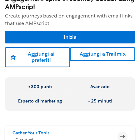
AMPscript
Create journeys based on engagement with email links
that use AMPscript.
Inizia
Aggiungi ai
Aggiungi a Trailmix
preferiti
+300 punti
Avanzato
Esperto di marketing
~25 minuti
Gather Your Tools
Incomp
~5 minuti