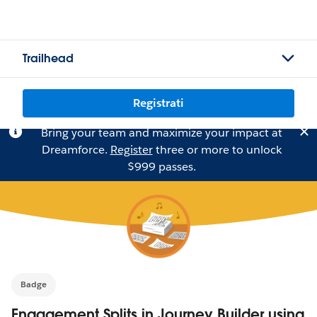
Trailhead
Registrati
Bring your team and maximize your impact at
Dreamforce.
Register
three or more to unlock
$999 passes.
Badge
Engagement Splits in Journey Builder using