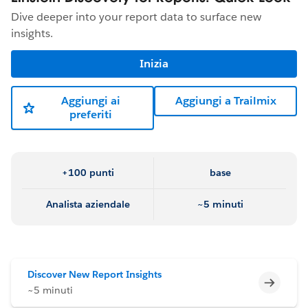
Dive deeper into your report data to surface new
insights.
Inizia
Aggiungi ai
Aggiungi a Trailmix
preferiti
+100 punti
base
Analista aziendale
~5 minuti
Discover New Report Insights
Incomp
~5 minuti