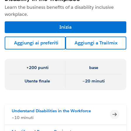
Learn the business benefits of a disability inclusive
workplace.
Inizia
Aggiungi ai preferiti
Aggiungi a Trailmix
+200 punti
base
Utente finale
~20 minuti
Understand Disabilities in the Workforce
Incomp
~10 minuti