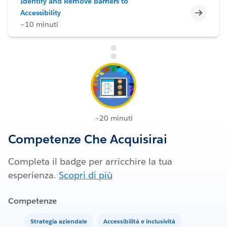
Identify and Remove Barriers to
Incomp
Accessibility
~10 minuti
~20 minuti
Competenze Che Acquisirai
Completa il badge per arricchire la tua
esperienza.
Scopri di più
Competenze
Strategia aziendale
Accessibilità e inclusività