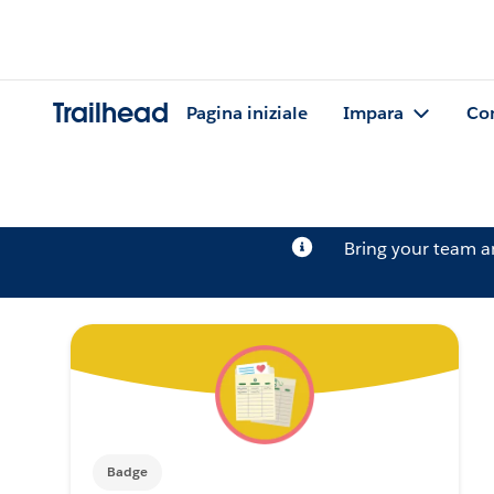
Trailhead
Pagina iniziale
Impara
Co
Bring your team 
Badge