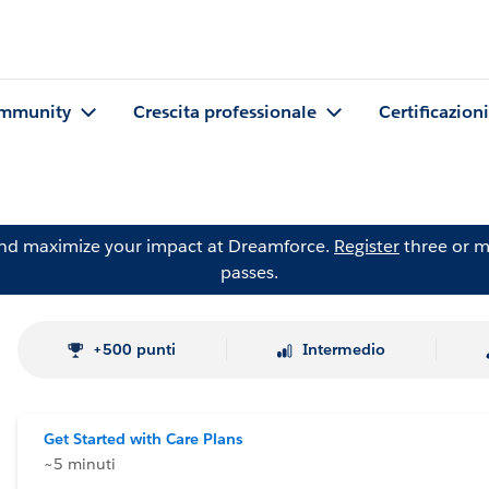
mmunity
Crescita professionale
Certificazioni
and maximize your impact at Dreamforce.
Register
three or m
passes.
+500 punti
Intermedio
Get Started with Care Plans
~5 minuti