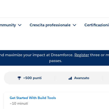
mmunity
Crescita professionale
Certificazioni
and maximize your impact at Dreamforce.
Register
three or m
passes.
+500 punti
Avanzato
Get Started With Build Tools
~10 minuti