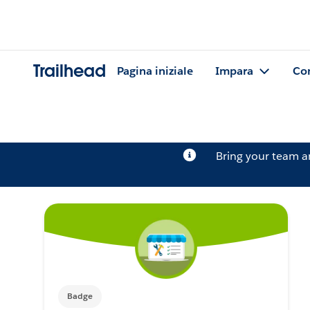
Trailhead
Pagina iniziale
Impara
Co
Bring your team 
Badge