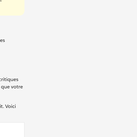
ues
critiques
s que votre
t. Voici