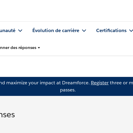
nauté
Évolution de carrière
Certifications
nner des réponses
and maximize your impact at Dreamforce.
Register
three or m
passes.
nses