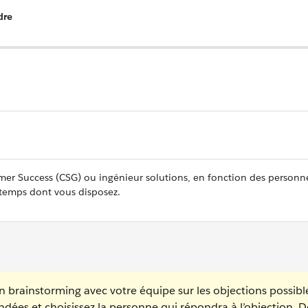
dre
r Success (CSG) ou ingénieur solutions, en fonction des personn
 temps dont vous disposez.
un brainstorming avec votre équipe sur les objections possibl
ées et choisissez la personne qui répondra à l’objection. D