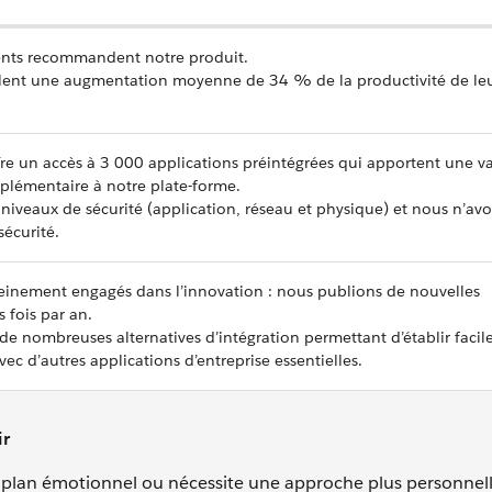
ents recommandent notre produit.
alent une augmentation moyenne de 34 % de la productivité de le
fre un accès à 3 000 applications préintégrées qui apportent une v
lémentaire à notre plate-forme.
 niveaux de sécurité (application, réseau et physique) et nous n’av
sécurité.
inement engagés dans l’innovation : nous publions de nouvelles
s fois par an.
e nombreuses alternatives d’intégration permettant d’établir faci
c d’autres applications d’entreprise essentielles.
ir
 le plan émotionnel ou nécessite une approche plus personnell