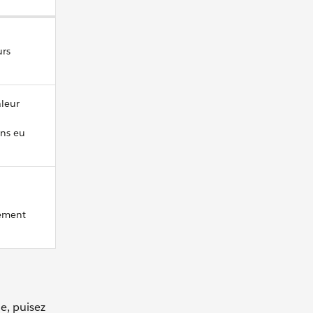
urs
aleur
ons eu
lement
e, puisez