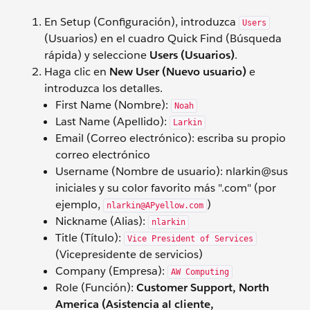
En Setup (Configuración), introduzca
Users
(Usuarios) en el cuadro Quick Find (Búsqueda
rápida) y seleccione
Users (Usuarios)
.
Haga clic en
New User (Nuevo usuario)
e
introduzca los detalles.
First Name (Nombre):
Noah
Last Name (Apellido):
Larkin
Email (Correo electrónico): escriba su propio
correo electrónico
Username (Nombre de usuario): nlarkin@sus
iniciales y su color favorito más ".com" (por
ejemplo,
)
nlarkin@APyellow.com
Nickname (Alias):
nlarkin
Title (Título):
Vice President of Services
(Vicepresidente de servicios)
Company (Empresa):
AW Computing
Role (Función):
Customer Support, North
America (Asistencia al cliente,