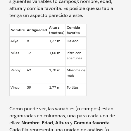
siguientes variables (o campos): nombre, edad,
altura y comida favorita. Es posible que su tabla
tenga un aspecto parecido a este.
Altura
Comida
Nombre
Antigüedad
(metros)
favorita
Aliya
8
1,27 m
Helado
Miles
12
1,60 m
Pizza con
aceitunas
Penny
42
1,70 m
Mazorca de
maíz
Vince
39
1,77 m
Tortitas
Como puede ver, las variables (o campos) están
organizadas en columnas, una para cada una de
ellas:
Nombre
,
Edad
,
Altura
y
Comida favorita
.
Cada fila representa una unidad de análisis (o