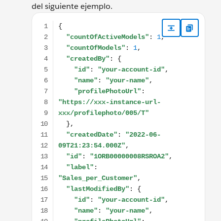
del siguiente ejemplo.
{ "countOfActiveModels": 1, "countOfModels": 1, "c