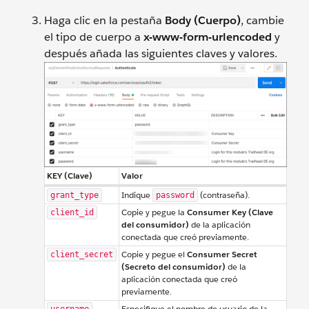
Haga clic en la pestaña
Body (Cuerpo)
, cambie
el tipo de cuerpo a
x-www-form-urlencoded
y
después añada las siguientes claves y valores.
KEY (Clave)
Valor
Indique
(contraseña).
grant_type
password
Copie y pegue la
Consumer Key (Clave
client_id
del consumidor)
de la aplicación
conectada que creó previamente.
Copie y pegue el
Consumer Secret
client_secret
(Secreto del consumidor)
de la
aplicación conectada que creó
previamente.
Especifique el nombre de usuario de la
username