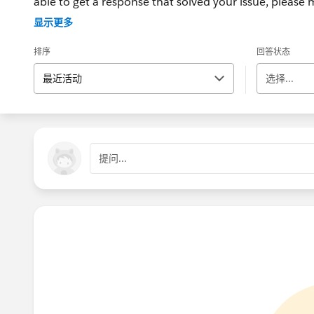
able to get a response that solved your issue, please m
If the issue persists after 48 hours, create a Trailhe
显示更多
for further assistance.
排序
回答状态
最近活动
选择...
提问...