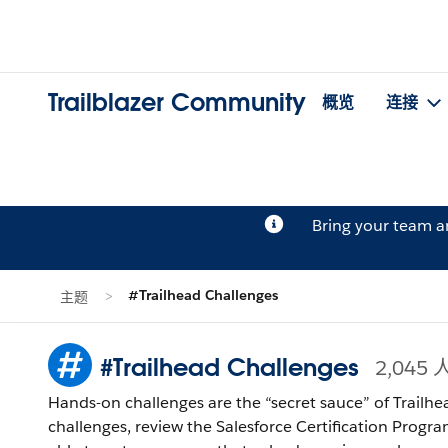
Trailblazer Community
概览
连接
Bring your team 
#Trailhead Challenges
主题
#Trailhead Challenges
2,045
Hands-on challenges are the “secret sauce” of Trailhe
challenges, review the Salesforce Certification Program Agreement and