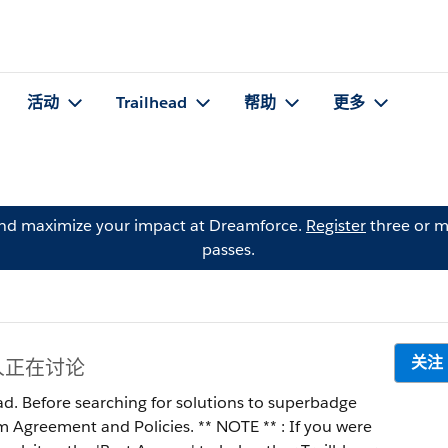
活动
Trailhead
帮助
更多
and maximize your impact at Dreamforce.
Register
three or m
passes.
关注
 人正在讨论
ad. Before searching for solutions to superbadge
 Policies. ** NOTE ** : If you were