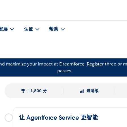
发展
认证
帮助
and maximize your impact at Dreamforce.
Register
three or m
passes.
+1,800 分
进阶级
让 Agentforce Service 更智能