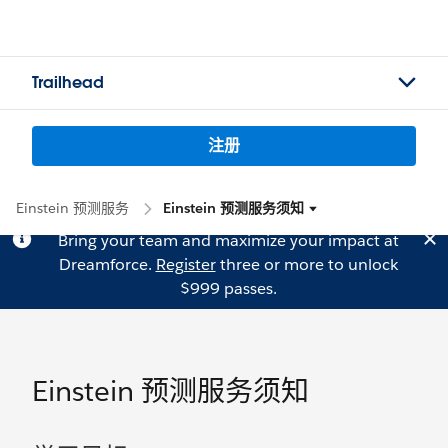
Trailhead
注册
Einstein 预测服务
Einstein 预测服务须知
Bring your team and maximize your impact at
Dreamforce.
Register
three or more to unlock
$999 passes.
Einstein 预测服务须知