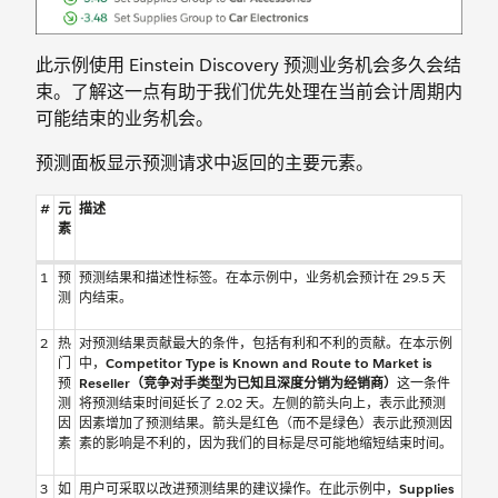
此示例使用 Einstein Discovery 预测业务机会多久会结
束。了解这一点有助于我们优先处理在当前会计周期内
可能结束的业务机会。
预测面板显示预测请求中返回的主要元素。
#
元
描述
素
1
预
预测结果和描述性标签。在本示例中，业务机会预计在 29.5 天
测
内结束。
2
热
对预测结果贡献最大的条件，包括有利和不利的贡献。在本示例
门
中，
Competitor Type is Known and Route to Market is
预
Reseller（竞争对手类型为已知且深度分销为经销商）
这一条件
测
将预测结束时间延长了 2.02 天。左侧的箭头向上，表示此预测
因
因素增加了预测结果。箭头是红色（而不是绿色）表示此预测因
素
素的影响是不利的，因为我们的目标是尽可能地缩短结束时间。
3
如
用户可采取以改进预测结果的建议操作。在此示例中，
Supplies