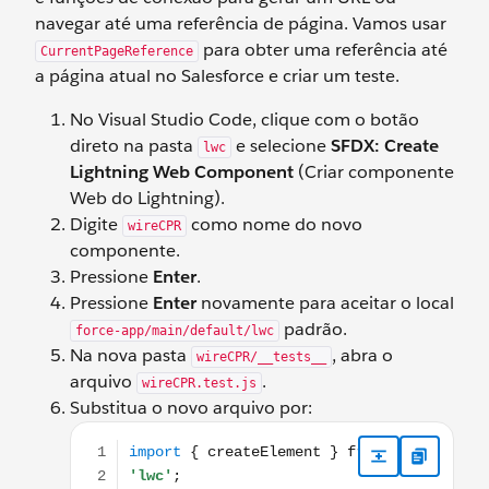
navegar até uma referência de página. Vamos usar
para obter uma referência até
CurrentPageReference
a página atual no Salesforce e criar um teste.
No Visual Studio Code, clique com o botão
direto na pasta
e selecione
SFDX: Create
lwc
Lightning Web Component
(Criar componente
Web do Lightning).
Digite
como nome do novo
wireCPR
componente.
Pressione
Enter
.
Pressione
Enter
novamente para aceitar o local
padrão.
force-app/main/default/lwc
Na nova pasta
, abra o
wireCPR/__tests__
arquivo
.
wireCPR.test.js
Substitua o novo arquivo por:
import { createElement } from 'lwc'; import WireCPR