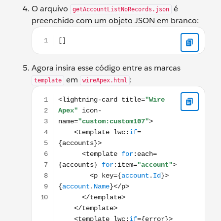
O arquivo
é
getAccountListNoRecords.json
preenchido com um objeto JSON em branco:
[]
Agora insira esse código entre as marcas
em
:
template
wireApex.html
<lightning-card title="Wire Apex" icon-name="cus