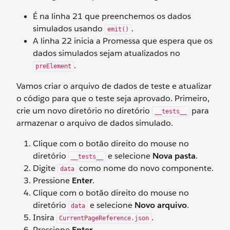
É na linha 21 que preenchemos os dados
simulados usando
.
emit()
A linha 22 inicia a Promessa que espera que os
dados simulados sejam atualizados no
.
preElement
Vamos criar o arquivo de dados de teste e atualizar
o código para que o teste seja aprovado. Primeiro,
crie um novo diretório no diretório
para
__tests__
armazenar o arquivo de dados simulado.
Clique com o botão direito do mouse no
diretório
e selecione
Nova pasta
.
__tests__
Digite
como nome do novo componente.
data
Pressione
Enter
.
Clique com o botão direito do mouse no
diretório
e selecione
Novo arquivo
.
data
Insira
.
CurrentPageReference.json
Pressione
Enter
.