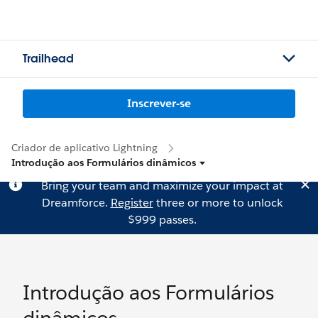
Trailhead
Inscrever-se
Criador de aplicativo Lightning
Introdução aos Formulários dinâmicos
Bring your team and maximize your impact at
Dreamforce.
Register
three or more to unlock
$999 passes.
Introdução aos Formulários