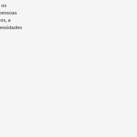
 os
 pessoas
os, a
cessidades