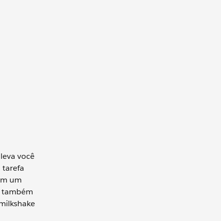
leva você
 tarefa
ham um
es também
 milkshake