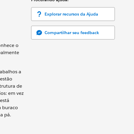
Explorar recursos da Ajuda
Compartilhar seu feedback
conhece o
realmente
rabalhos a
 estão
trutura de
ios: em vez
 está
um buraco
a pá.