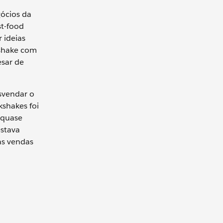
ócios da
st-food
 ideias
kshake com
esar de
esvendar o
kshakes foi
 quase
estava
as vendas