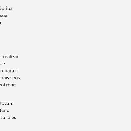
óprios
 sua
um
 realizar
s e
so para o
mais seus
ral mais
estavam
ter a
to: eles