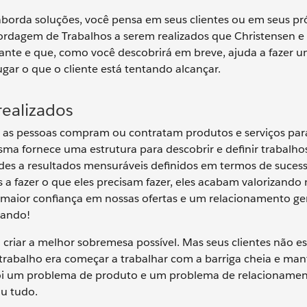
orda soluções, você pensa em seus clientes ou em seus pr
bordagem de Trabalhos a serem realizados que Christensen e
rante e que, como você descobrirá em breve, ajuda a fazer 
gar o que o cliente está tentando alcançar.
realizados
e as pessoas compram ou contratam produtos e serviços para
isma fornece uma estrutura para descobrir e definir trabalho
ades a resultados mensuráveis definidos em termos de suces
 a fazer o que eles precisam fazer, eles acabam valorizando 
, maior confiança em nossas ofertas e um relacionamento ge
hando!
 criar a melhor sobremesa possível. Mas seus clientes não 
abalho era começar a trabalhar com a barriga cheia e man
e foi um problema de produto e um problema de relacionamen
u tudo.