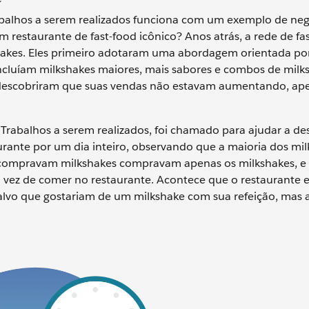
balhos a serem realizados funciona com um exemplo de neg
 restaurante de fast-food icônico? Anos atrás, a rede de fa
hakes. Eles primeiro adotaram uma abordagem orientada por
ncluíam milkshakes maiores, mais sabores e combos de mil
les descobriram que suas vendas não estavam aumentando, ap
 Trabalhos a serem realizados, foi chamado para ajudar a d
rante por um dia inteiro, observando que a maioria dos mil
e compravam milkshakes compravam apenas os milkshakes, e
vez de comer no restaurante. Acontece que o restaurante 
lvo que gostariam de um milkshake com sua refeição, mas 