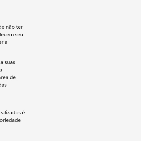
de não ter
alecem seu
er a
sa suas
a
área de
das
ealizados é
toriedade