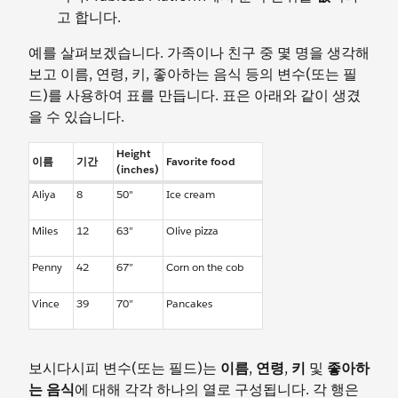
고 합니다.
예를 살펴보겠습니다. 가족이나 친구 중 몇 명을 생각해
보고 이름, 연령, 키, 좋아하는 음식 등의 변수(또는 필
드)를 사용하여 표를 만듭니다. 표은 아래와 같이 생겼
을 수 있습니다.
Height
이름
기간
Favorite food
(inches)
Aliya
8
50"
Ice cream
Miles
12
63”
Olive pizza
Penny
42
67”
Corn on the cob
Vince
39
70”
Pancakes
보시다시피 변수(또는 필드)는
이름
,
연령
,
키
및
좋아하
는 음식
에 대해 각각 하나의 열로 구성됩니다. 각 행은