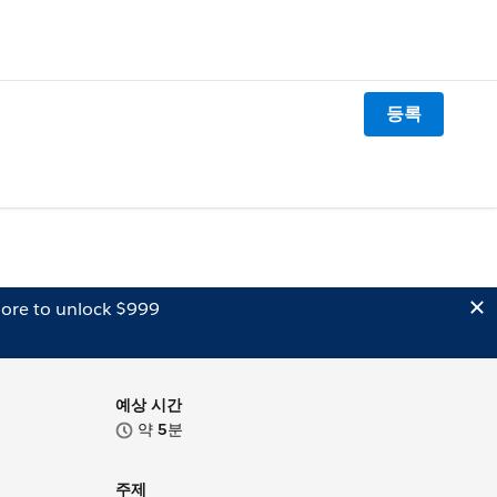
등록
ore to unlock $999
예상 시간
약
5
분
주제