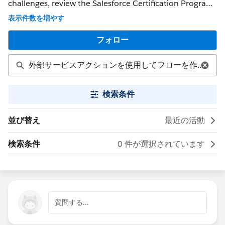
challenges, review the Salesforce Certification Program
Agreement and Policies. ** NOTE ** : If you were able to
表示件数を増やす
get a response that solved your issue, please mark it as
the 'Best Answer' to help other Trailblazers. If the issue
フォロー
persists after 48 hours, create a Trailhead Help case at
https://help.salesforce.com/s/support for further
assistance.
検索条件
並び替え
最近の活動
検索条件
0 件が選択されています
質問する...