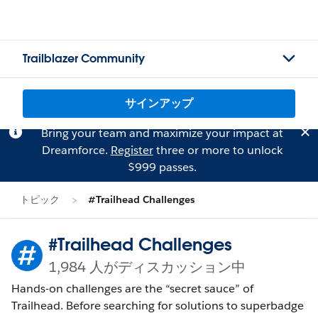
Trailblazer Community
サインアップ
Bring your team and maximize your impact at
Dreamforce.
Register
three or more to unlock
$999 passes.
トピック
#Trailhead Challenges
#Trailhead Challenges
1,984 人がディスカッション中
Hands-on challenges are the “secret sauce” of
Trailhead. Before searching for solutions to superbadge