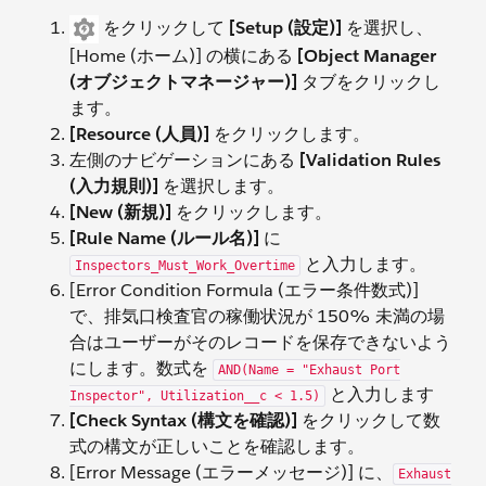
をクリックして
[Setup (設定)]
を選択し、
[Home (ホーム)] の横にある
[Object Manager
(オブジェクトマネージャー)]
タブをクリックし
ます。
[Resource (人員)]
をクリックします。
左側のナビゲーションにある
[Validation Rules
(入力規則)]
を選択します。
[New (新規)]
をクリックします。
[Rule Name (ルール名)]
に
と入力します。
Inspectors_Must_Work_Overtime
[Error Condition Formula (エラー条件数式)]
で、排気口検査官の稼働状況が 150% 未満の場
合はユーザーがそのレコードを保存できないよう
にします。数式を
AND(Name = "Exhaust Port
と入力します
Inspector", Utilization__c < 1.5)
[Check Syntax (構文を確認)]
をクリックして数
式の構文が正しいことを確認します。
[Error Message (エラーメッセージ)] に、
Exhaust