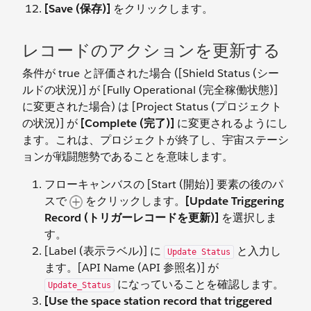
[Save (保存)]
をクリックします。
レコードのアクションを更新する
条件が true と評価された場合 ([Shield Status (シー
ルドの状況)] が [Fully Operational (完全稼働状態)]
に変更された場合) は [Project Status (プロジェクト
の状況)] が
[Complete (完了)]
に変更されるようにし
ます。これは、プロジェクトが終了し、宇宙ステーシ
ョンが戦闘態勢であることを意味します。
フローキャンバスの [Start (開始)] 要素の後のパ
スで
をクリックします。
[Update Triggering
Record (トリガーレコードを更新)]
を選択しま
す。
[Label (表示ラベル)] に
と入力し
Update Status
ます。[API Name (API 参照名)] が
になっていることを確認します。
Update_Status
[Use the space station record that triggered