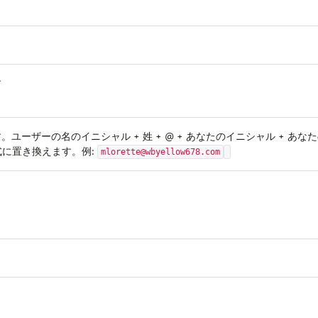
す
ーザーの名のイニシャル + 姓 + @ + あなたのイニシャル + あな
う形式に置き換えます。例:
mlorette@wbyellow678.com