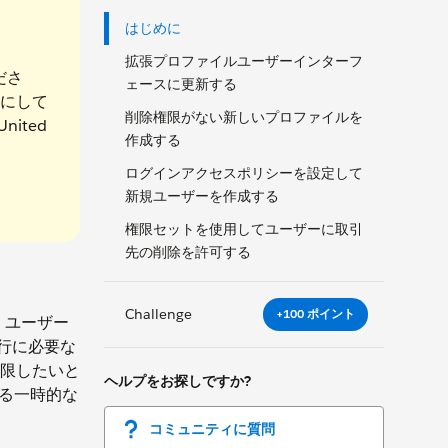
はじめに
拡張プロファイルユーザーインターフ
ださ
ェースに更新する
にして
削除権限がない新しいプロファイルを
United
作成する
ログインアクセスポリシーを設定して
新規ユーザーを作成する
権限セットを使用してユーザーに取引
先の削除を許可する
Challenge
+100 ポイント
、ユーザー
遂行に必要な
限したいと
ヘルプをお探しですか?
する一時的な
コミュニティに質問