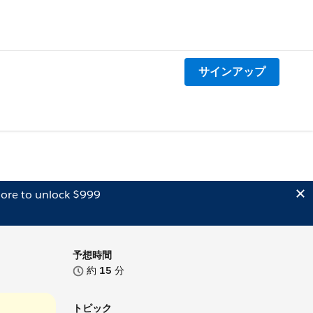
サインアップ
ore to unlock $999
予想時間
約
15
分
トピック