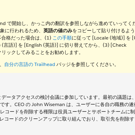
 Playground で開始し、かっこ内の翻訳を参照しながら進めていってく
を対象に行われるため、
英語の値のみ
をコピーして貼り付けるよう
が不合格だった場合は、(1)
この手順
に従って [Locale (地域)] を [
e (言語)] を [English (英語)] に切り替えてから、(3) [Check
] ボタンをクリックしてみることをお勧めします。
は、
自分の言語の Trailhead
バッジを参照してください。
ィとデータアクセスの検討会議に参加しています。最初の議題は
CEO の John Wiseman は、ユーザーに各自の職務の
レコードを削除する権限は役員ユーザーとサポートチームに制
kin は、レコードのクリーンアップに取り組んでおり、取引先を削除