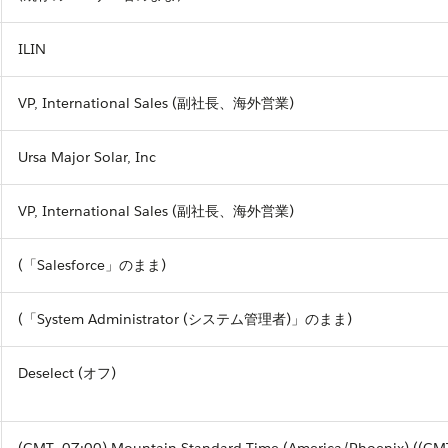
ILIN
VP, International Sales (副社長、海外営業)
Ursa Major Solar, Inc
VP, International Sales (副社長、海外営業)
(「Salesforce」のまま)
(「System Administrator (システム管理者)」のまま)
Deselect (オフ)
(GMT -07:00) Mountain Standard Time (America/Phoenix) ((GM