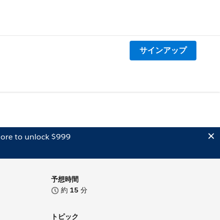
サインアップ
ore to unlock $999
予想時間
約
15
分
トピック