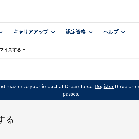
キャリアアップ
認定資格
ヘルプ
マイズする
and maximize your impact at Dreamforce.
Register
three or m
passes.
する