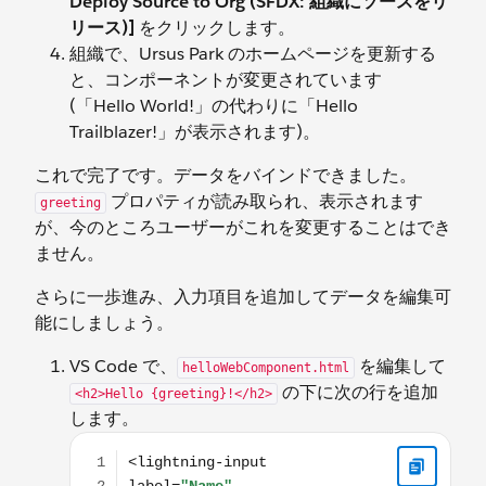
Deploy Source to Org (SFDX: 組織にソースをリ
リース)]
をクリックします。
組織で、Ursus Park のホームページを更新する
と、コンポーネントが変更されています
(「Hello World!」の代わりに「Hello
Trailblazer!」が表示されます)。
これで完了です。データをバインドできました。
プロパティが読み取られ、表示されます
greeting
が、今のところユーザーがこれを変更することはでき
ません。
さらに一歩進み、入力項目を追加してデータを編集可
能にしましょう。
VS Code で、
を編集して
helloWebComponent.html
の下に次の行を追加
<h2>Hello {greeting}!</h2>
します。
<lightning-input label="Name" value={greeting} o