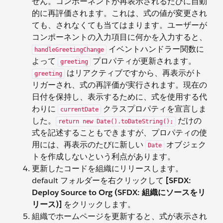
せん。コンポーネントが再表示されるたびに自動
的に再評価されます。これは、式の値が変更され
ても、されなくても当てはまります。ユーザーが
コンポーネントの入力項目に何かを入力すると、
イベントハンドラー関数に
handleGreetingChange
よって
プロパティが更新されます。
greeting
はリアクティブですから、再表示がト
greeting
リガーされ、式の再評価が実行されます。現在の
日付を保持し、表示するために、式を使用する代
わりに
クラスプロパティを宣言しま
currentDate
した。
だけの
return new Date().toDateString();
式を記述することもできますが、プロパティの使
用には、再表示のたびに新しい
オブジェク
Date
トを作成しないという利点があります。
更新したコードを組織にリリースします。
default フォルダーを右クリックして
[SFDX:
Deploy Source to Org (SFDX: 組織にソースをリ
リース)]
をクリックします。
組織でホームページを更新すると、式が表示され