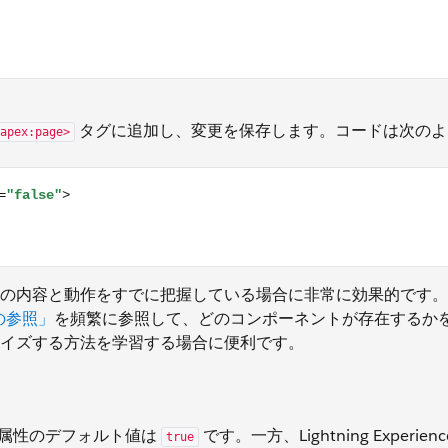
タグに追加し、変更を保存します。コードは次のよ
apex:page>
e"> <h1>Hello World</h1> </apex:page>
の内容と動作をすでに把握している場合に非常に効果的です。
の参照」
を頻繁に参照して、どのコンポーネントが存在するか
イズする方法を学習する場合に便利です。
属性のデフォルト値は
です。一方、Lightning Experienc
true