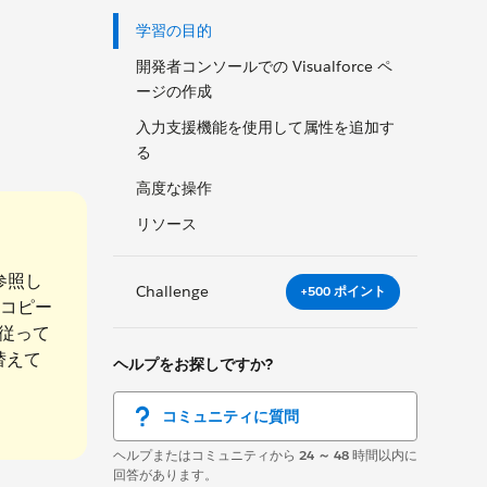
学習の目的
開発者コンソールでの Visualforce ペ
ージの作成
入力支援機能を使用して属性を追加す
る
高度な操作
リソース
を参照し
Challenge
+500 ポイント
コピー
従って
切り替えて
ヘルプをお探しですか?
コミュニティに質問
ヘルプまたはコミュニティから
24 ～ 48
時間以内に
回答があります。