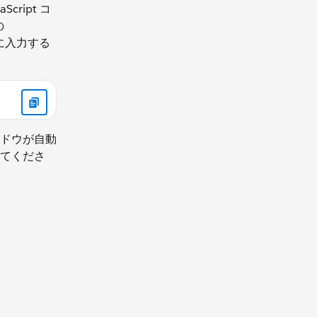
cript コ
の
 に入力する
ドウが自動
てくださ