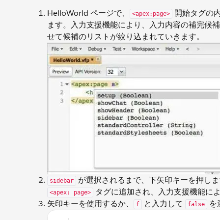
HelloWorld ページで、
開始タグの内
<apex:page>
ます。入力支援機能により、入力内容の補完候補
せて候補のリストが絞り込まれていきます。
が選択されるまで、下矢印キーを押しま
sidebar
タグに追加され、入力支援機能に
<apex: page>
矢印キーを使用するか、
と入力して
を
f
false
<apex:page sidebar="false"> <h1>Hello Worl