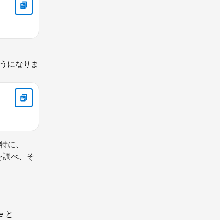
うになりま
特に、
を調べ、そ
e と