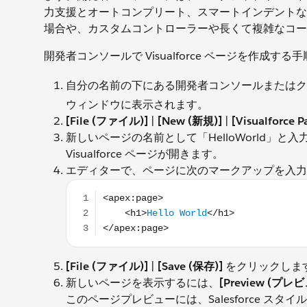
力支援とオートコンプリート、スマートインデントな
場合や、カスタムコントローラーや長くて複雑なコードを含
開発者コンソールで Visualforce ページを作成す
自分の名前の下にある開発者コンソールまたはク
ウィンドウに表示されます。
[File (ファイル)]
|
[New (新規)]
|
[Visualforce 
新しいページの名前として「HelloWorld」と入
Visualforce ページが開きます。
エディターで、ページに次のマークアップを入力
<apex:page> <h1>Hello World</h1> </apex:p
[File (ファイル)]
|
[Save (保存)]
をクリックしま
新しいページを表示するには、
[Preview (プレ
このページプレビューには、Salesforce スタイル