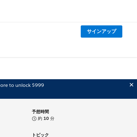
サインアップ
ore to unlock $999
予想時間
約
10
分
トピック