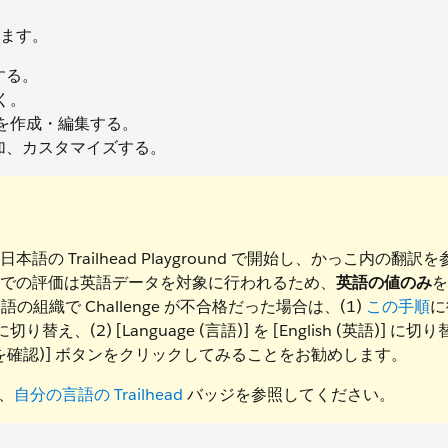
ます。
明する。
開く。
ージを作成・編集する。
、追加、カスタマイズする。
本語の Trailhead Playground で開始し、かっこ内の翻訳
ge での評価は英語データを対象に行われるため、
英語の値のみ
を
織で Challenge が不合格だった場合は、(1)
この手順
に
国)] に切り替え、(2) [Language (言語)] を [English (英語)] に
hallenge を確認)] ボタンをクリックしてみることをお勧めします。
は、
自分の言語の Trailhead
バッジを参照してください。