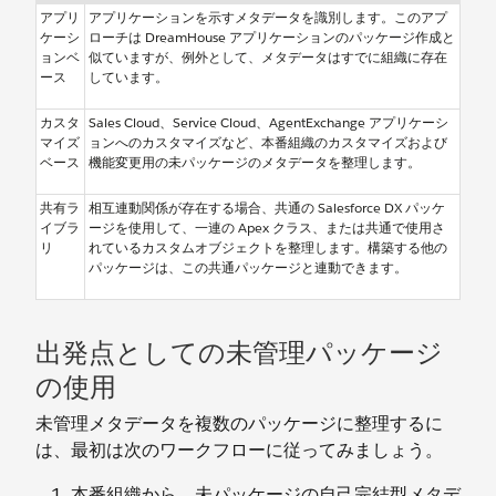
アプリ
アプリケーションを示すメタデータを識別します。このアプ
ケーシ
ローチは DreamHouse アプリケーションのパッケージ作成と
ョンベ
似ていますが、例外として、メタデータはすでに組織に存在
ース
しています。
カスタ
Sales Cloud、Service Cloud、AgentExchange アプリケーシ
マイズ
ョンへのカスタマイズなど、本番組織のカスタマイズおよび
ベース
機能変更用の未パッケージのメタデータを整理します。
共有ラ
相互連動関係が存在する場合、共通の Salesforce DX パッケ
イブラ
ージを使用して、一連の Apex クラス、または共通で使用さ
リ
れているカスタムオブジェクトを整理します。構築する他の
パッケージは、この共通パッケージと連動できます。
出発点としての未管理パッケージ
の使用
未管理メタデータを複数のパッケージに整理するに
は、最初は次のワークフローに従ってみましょう。
本番組織から、未パッケージの自己完結型メタデ