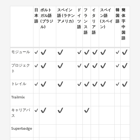
日
ポルト
スペイン
ド
フ
イ
スペイ
韓
簡
本
ガル語
語 (ラテン
イ
ラ
タ
ン語
国
体
語
(ブラジ
アメリカ)
ツ
ン
リ
(スペイ
語
字
ル)
語
ス
ア
ン)
中
語
語
国
語
モジュール
プロジェク
ト
トレイル
Trailmix
キャリアパ
ス
Superbadge