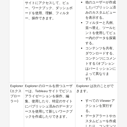
他のユーザーが作成
サイトにアクセスして、ビュ
したパブリッシュ済
ー、ワークブック、ダッシュボ
みのカスタムビュー
ードを使用、理解、フィルタ
を表示する。
ー、操作できます。
フィルターと凡例、
並べ替え、ツールヒ
ントを使用してビュ
ー内のデータを探索
する。
コンテンツを共有、
ダウンロードする、
コンテンツにコメン
トする (オプション
はパーミッションに
よって異なりま
す)。
Explorer
Explorer のロールを持つユーザ
Explorer は次のことがで
(エクス
ーは、Tableau サイトでビジュ
きます。
プロー
アライゼーションを操作、編
すべての Viewer ア
ラー)
集、使用したり、特定のサイト
クションを実行す
にパブリッシュ済みのデータソ
る。
ースを使用して新しいワークブ
データアラートやカ
ックを作成したりできます。
スタムビューを作成
したり、コンテンツ